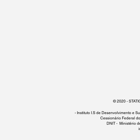
© 2020 - STATI
- Instituto I.S de Desenvolvimento e 
Cessionário Federal do
DNIT - Ministério d
i